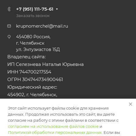
+7 (951) 111-75-61
Заказать звонок
krupnomerchel@mail.ru
454080 Россия,
г. Челябинск
ул. Энтузиастов 15Д
Владелец сайта:
ИП Селезнева Наталья Юрьевна
ИНН 744700217554
ОГРН 304744734900461
Юридический адрес:
454902, г. Челябинск,
ул. Тюльпанная, д.13
Этот сайт использует файлы cookie для хранения
данных. Продолжая использовать это сайт, вы даете
© 2026 Все права защищены. Сайт носит
согласие на работу с этими файлами в соответствии с
информационный характер и не является публичной
согласием на использование файлов cookie
и
офертой
Политикой обработки персональных данных
. Если вы