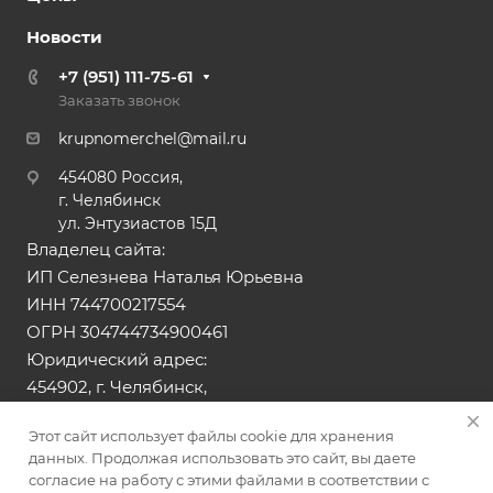
Новости
+7 (951) 111-75-61
Заказать звонок
krupnomerchel@mail.ru
454080 Россия,
г. Челябинск
ул. Энтузиастов 15Д
Владелец сайта:
ИП Селезнева Наталья Юрьевна
ИНН 744700217554
ОГРН 304744734900461
Юридический адрес:
454902, г. Челябинск,
ул. Тюльпанная, д.13
Этот сайт использует файлы cookie для хранения
данных. Продолжая использовать это сайт, вы даете
© 2026 Все права защищены. Сайт носит
согласие на работу с этими файлами в соответствии с