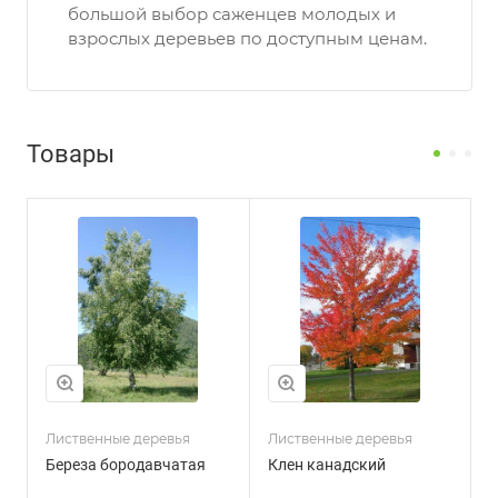
большой выбор саженцев молодых и
взрослых деревьев по доступным ценам.
Товары
Лиственные деревья
Лиственные деревья
Х
Береза бородавчатая
Клен канадский
Е
с