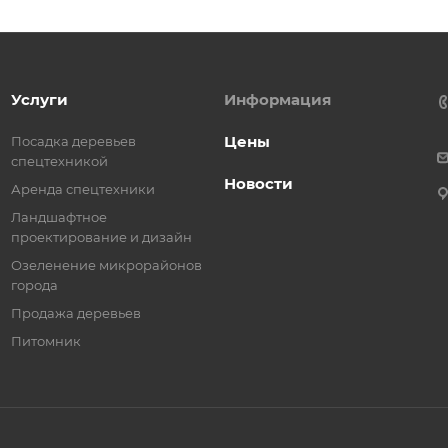
Услуги
Информация
Цены
Посадка деревьев
спецтехникой
Новости
Аренда спецтехники
Ландшафтное
проектирование и дизайн
Озеленение микрорайонов
города
Продажа деревьев
Питомник
Продолжая использовать это сайт, вы даете согласие на работу с