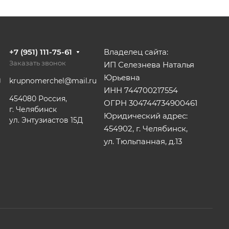
+7 (951) 111-75-61
Владелец сайта:
Заказать звонок
ИП Селезнева Наталья
Юрьевна
krupnomerchel@mail.ru
ИНН 744700217554
454080 Россия,
ОГРН 304744734900461
г. Челябинск
Юридический адрес:
ул. Энтузиастов 15Д
454902, г. Челябинск,
ул. Тюльпанная, д.13
 этими файлами в соответствии с