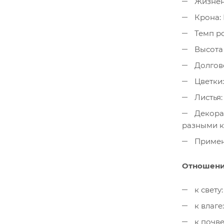
Жизнен
Крона: 
Темп ро
Высота 
Долгове
Цветки
Листья:
Декора
разными к
Примен
Отношени
к свету
к влаге
к почве