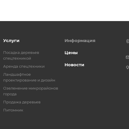
Услуги
Информация
Цены
Посадка деревьев
спецтехникой
Новости
Аренда спецтехники
Ландшафтное
проектирование и дизайн
Озеленение микрорайонов
города
Продажа деревьев
Питомник