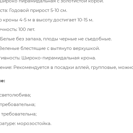
Широко пирамидальная с золотистой корой.
ста: Годовой прирост 5-10 см.
 кроны 4-5 м в высоту достигает 10-15 м.
ность: 100 лет.
 Белые без запаха, плоды черные не съедобные.
 Зеленые блестящие с вытянуто верхушкой.
ивность: Широко-пирамидальная крона.
ние: Рекомендуется в посадки аллей, групповые, можн
е:
: светолюбива;
: требовательна;
: требовательна;
ратуре: морозостойка.