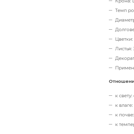
Крона: 
Темп ро
Диаметр
Долговеч
Цветки:
Листья:
Декорат
Примене
Отношени
к свету
к влаге
к почве
к темпе