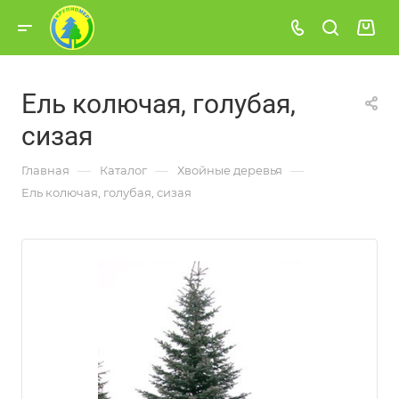
Ель колючая, голубая,
сизая
—
—
—
Главная
Каталог
Хвойные деревья
Ель колючая, голубая, сизая