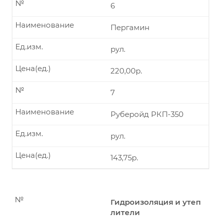
№
6
Наименование
Пергамин
Ед.изм.
рул.
Цена(ед.)
220,00р.
№
7
Наименование
Руберойд РКП-350
Ед.изм.
рул.
Цена(ед.)
143,75р.
№
Гидроизоляция и утеп
лители