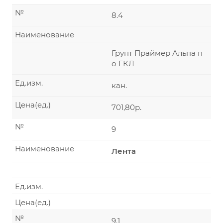
№
8.4
Наименование
Грунт Праймер Альпа п
о ГКЛ
Ед.изм.
кан.
Цена(ед.)
701,80р.
№
9
Наименование
Лента
Ед.изм.
Цена(ед.)
№
9.1