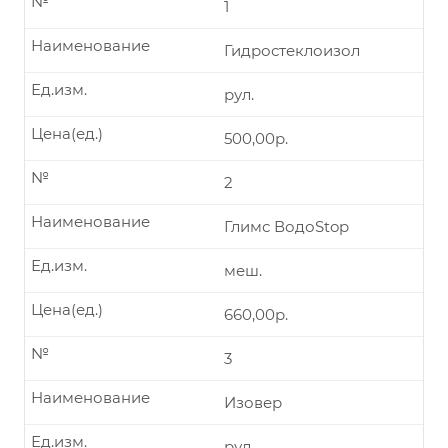
№
1
Наименование
Гидростеклоизол
Ед.изм.
рул.
Цена(ед.)
500,00р.
№
2
Наименование
Глимс ВодоStop
Ед.изм.
меш.
Цена(ед.)
660,00р.
№
3
Наименование
Изовер
Ед.изм.
рул.