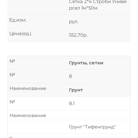
Сетка 2*4 Строби Униве
рсал 1м*50м
Ед.изм.
рул.
Цена(ед.)
552,70р.
№
Грунты, сетки
№
8
Наименование
Грунт
№
8.1
Наименование
Грунт "Тифенгрунд"