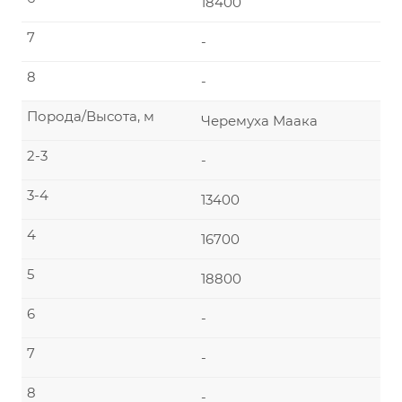
18400
7
-
8
-
Порода/Высота, м
Черемуха Маака
2-3
-
3-4
13400
4
16700
5
18800
6
-
7
-
8
-