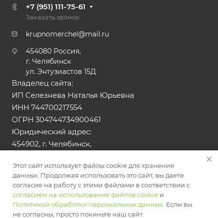
+7 (951) 111-75-61
Заказать звонок
krupnomerchel@mail.ru
454080 Россия,
г. Челябинск
ул. Энтузиастов 15Д
Владелец сайта:
ИП Селезнева Наталья Юрьевна
ИНН 744700217554
ОГРН 304744734900461
Юридический адрес:
454902, г. Челябинск,
ул. Тюльпанная, д.13
Этот сайт использует файлы cookie для хранения
данных. Продолжая использовать это сайт, вы даете
© 2026 Все права защищены. Сайт носит
согласие на работу с этими файлами в соответствии с
информационный характер и не является публичной
согласием на использование файлов cookie
и
офертой
Политикой обработки персональных данных
. Если вы
не согласны, просто покиньте наш сайт.