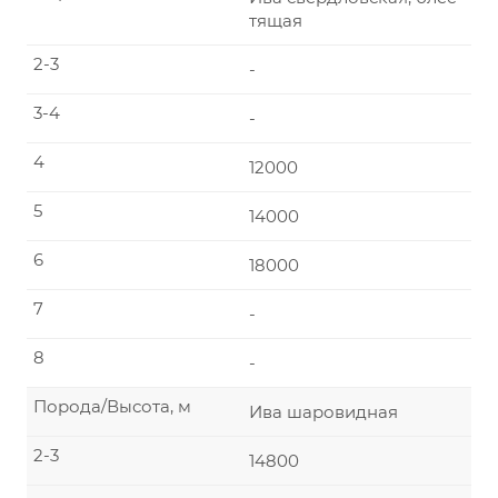
тящая
2-3
-
3-4
-
4
12000
5
14000
6
18000
7
-
8
-
Порода/Высота, м
Ива шаровидная
2-3
14800