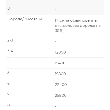
8
-
Порода/Высота, м
Рябина обыкновенна
я (стволовая дороже на
30%)
2-3
-
3-4
12800
4
15400
5
19800
6
22400
7
25800
8
-