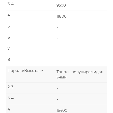
3-4
9500
4
11800
5
-
6
-
7
-
8
-
Порода/Высота, м
Тополь полупирамидал
ьный
2-3
-
3-4
-
4
15400