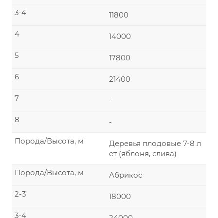
3-4
11800
4
14000
5
17800
6
21400
7
-
8
-
Порода/Высота, м
Деревья плодовые 7-8 л
ет (яблоня, слива)
Порода/Высота, м
Абрикос
2-3
18000
3-4
24000