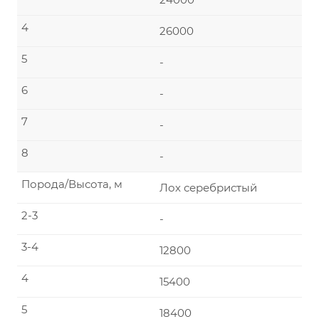
4
26000
5
-
6
-
7
-
8
-
Порода/Высота, м
Лох серебристый
2-3
-
3-4
12800
4
15400
5
18400