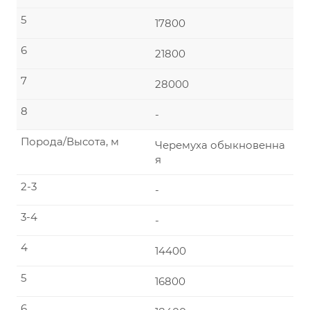
5
17800
6
21800
7
28000
8
-
Порода/Высота, м
Черемуха обыкновенна
я
2-3
-
3-4
-
4
14400
5
16800
6