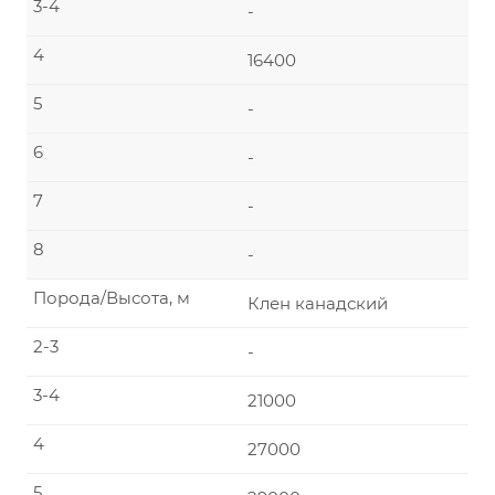
3-4
-
4
16400
5
-
6
-
7
-
8
-
Порода/Высота, м
Клен канадский
2-3
-
3-4
21000
4
27000
5