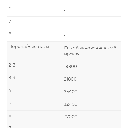
6
-
7
-
8
-
Порода/Высота, м
Ель обыкновенная, сиб
ирская
2-3
18800
3-4
21800
4
25400
5
32400
6
37000
7