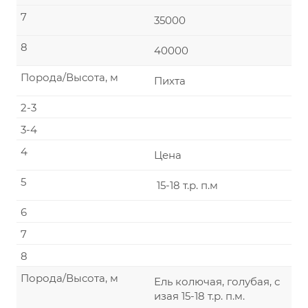
7
35000
8
40000
Порода/Высота, м
Пихта
2-3
3-4
4
Цена
5
15-18 т.р. п.м
6
7
8
Порода/Высота, м
Ель колючая, голубая, с
изая 15-18 т.р. п.м.