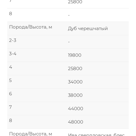
7
25800
8
-
Порода/Высота, м
Дуб черешчатый
2-3
-
3-4
19800
4
25800
5
34000
6
38000
7
44000
8
48000
Порода/Высота, м
Ива свердловская, блес