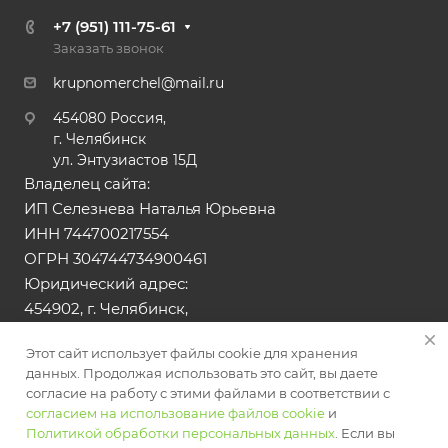
+7 (951) 111-75-61
Заказать звонок
krupnomerchel@mail.ru
454080 Россия,
г. Челябинск
ул. Энтузиастов 15Д
Владелец сайта:
ИП Селезнева Наталья Юрьевна
ИНН 744700217554
ОГРН 304744734900461
Юридический адрес:
454902, г. Челябинск,
ул. Тюльпанная, д.13
Этот сайт использует файлы cookie для хранения
данных. Продолжая использовать это сайт, вы даете
© 2026 Все права защищены. Сайт носит
согласие на работу с этими файлами в соответствии с
информационный характер и не является публичной
согласием на использование файлов cookie
и
офертой
Политикой обработки персональных данных
. Если вы